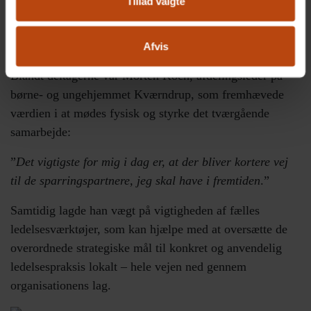
Tillad valgte
kvalitet i opgaveløsningen og et godt arbejdsmiljø. Når
vi lykkes sammen, trives både medarbejdere, borgere og
beboere.”
Afvis
Blandt deltagerne var Morten Koch, afdelingsleder på
børne- og ungehjemmet Kværndrup, som fremhævede
værdien i at mødes fysisk og styrke det tværgående
samarbejde:
”
Det vigtigste for mig i dag er, at der bliver kortere vej
til de sparringspartnere, jeg skal have i fremtiden
.”
Samtidig lagde han vægt på vigtigheden af fælles
ledelsesværktøjer, som kan hjælpe med at oversætte de
overordnede strategiske mål til konkret og anvendelig
ledelsespraksis lokalt – hele vejen ned gennem
organisationens lag.