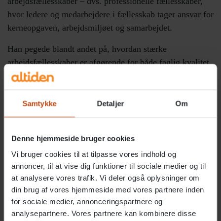
arbejdsfællesskaber – dvs. professionelle fællesskaber,
hvor ledere og medarbejdere i fællesskab tager ansvar for
kerneopgaven, arbejdsmiljøet og samarbejdet.
Han pegede blandt andet på, hvordan stærke
arbejdsfællesskaber er afgørende for både faglig kvalitet,
trivsel og et bæredygtigt arbejdsmiljø – og hvordan
arbejdsfællesskabet ikke opstår af sig selv, men
forudsætter ledelse med fokus på relationer, retning og
Samtykke
Detaljer
Om
medindflydelse.
Læs også:
Ny centerleder på Skovsminde: “Her skal livet
Denne hjemmeside bruger cookies
mærkes hver dag”
Vi bruger cookies til at tilpasse vores indhold og
annoncer, til at vise dig funktioner til sociale medier og til
at analysere vores trafik. Vi deler også oplysninger om
Jan Hoby, næstformand i Landsforeningen for Socialpædagoger
din brug af vores hjemmeside med vores partnere inden
(LFS), stod for dagens oplæg.
for sociale medier, annonceringspartnere og
analysepartnere. Vores partnere kan kombinere disse