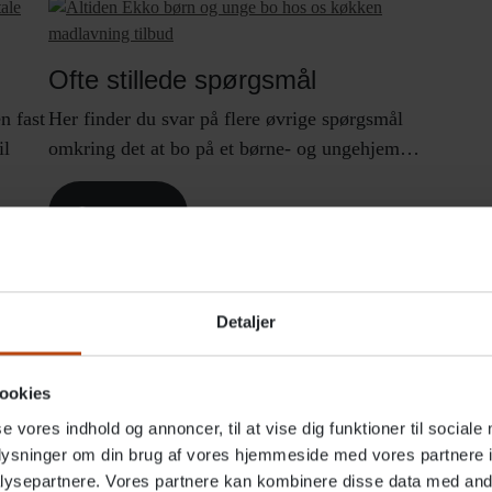
Ofte stillede spørgsmål
n fast
Her finder du svar på flere øvrige spørgsmål
il
omkring det at bo på et børne- og ungehjem…
Læs mere
Detaljer
ookies
r du alle Altidens børne- o
se vores indhold og annoncer, til at vise dig funktioner til sociale
oplysninger om din brug af vores hjemmeside med vores partnere i
ysepartnere. Vores partnere kan kombinere disse data med andr