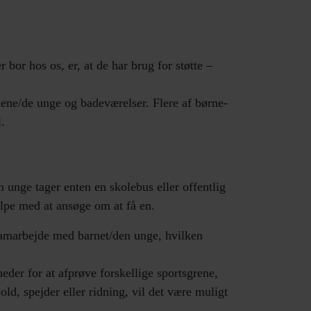
 bor hos os, er, at de har brug for støtte –
ene/de unge og badeværelser. Flere af børne-
l.
n unge tager enten en skolebus eller offentlig
jælpe med at ansøge om at få en.
i samarbejde med barnet/den unge, hvilken
der for at afprøve forskellige sportsgrene,
old, spejder eller ridning, vil det være muligt