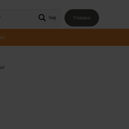
Visitation
 efter:
akt