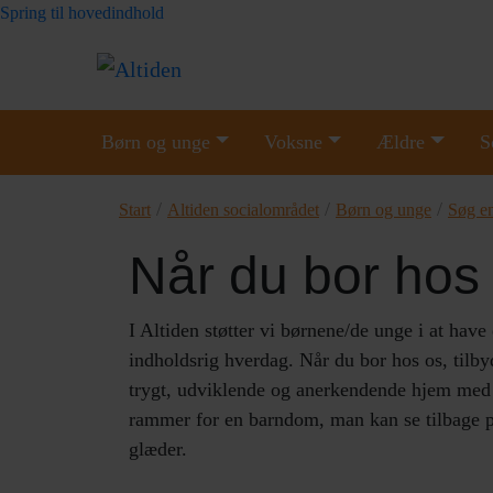
Spring til hovedindhold
Børn og unge
Voksne
Ældre
S
/
/
/
Start
Altiden socialområdet
Børn og unge
Søg en
Når du bor hos
I Altiden støtter vi børnene/de unge i at have
indholdsrig hverdag. Når du bor hos os, tilbyd
trygt, udviklende og anerkendende hjem med
rammer for en barndom, man kan se tilbage 
glæder.