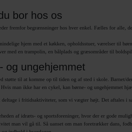
 du bor hos os
eder fremfor begrænsninger hos hver enkel. Fælles for alle, der
indelige hjem med et køkken, opholdsstuer, værelser til børn
r med en trampolin, en bålplads og græsområder til boldspi
- og ungehjemmet
støtte til at komme op til tiden og af sted i skole. Barnet/de
le. Hvis man ikke har en cykel, kan børne- og ungehjemmet h
 deltage i fritidsaktiviteter, som vi vægter højt. Det aftales 
eden af idræts- og sportsforeninger, hvor der er gode mulighe
tivitet man vil gå til. Så uanset om man foretrækker dans, fodb
e og indhold i hverdagen.