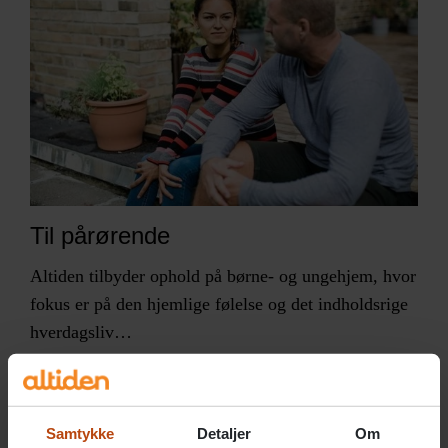
Til pårørende
Altiden tilbyder ophold på børne- og ungehjem, hvor
fokus er på den hjemlige følelse og det indholdsrige
hverdagsliv…
Læs mere
Samtykke
Detaljer
Om