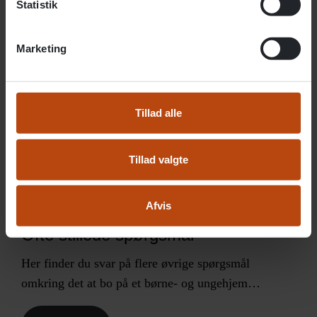
Statistik
Læs mere
Marketing
Tillad alle
Tillad valgte
Afvis
Ofte stillede spørgsmål
Her finder du svar på flere øvrige spørgsmål
omkring det at bo på et børne- og ungehjem…