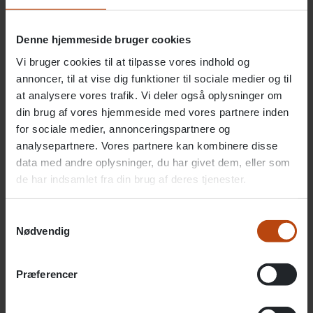
Denne hjemmeside bruger cookies
Vi bruger cookies til at tilpasse vores indhold og
annoncer, til at vise dig funktioner til sociale medier og til
at analysere vores trafik. Vi deler også oplysninger om
din brug af vores hjemmeside med vores partnere inden
for sociale medier, annonceringspartnere og
analysepartnere. Vores partnere kan kombinere disse
data med andre oplysninger, du har givet dem, eller som
de har indsamlet fra din brug af deres tjenester.
Hvad koster det?
Samtykkevalg
Nødvendig
Kommunen betaler opholdsprisen, som er en fast
pris, der er godkendt af Socialtilsynet. Hertil
Præferencer
kommer en egenbetaling…