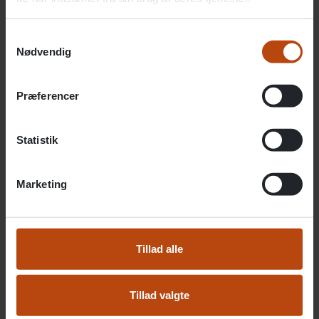
Se boligerne
Samtykkevalg
Nødvendig
Præferencer
Statistik
Marketing
På Fribo Greve kan du flytte ind i en af de 75 lyse og
Tillad alle
velindrettede boliger med skønne fællesarealer…
Tillad valgte
Læs mere…