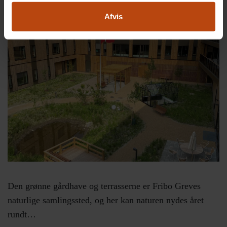
Omgivelserne
Afvis
Den grønne gårdhave og terrasserne er Fribo Greves
naturlige samlingssted, og her kan naturen nydes året
rundt…