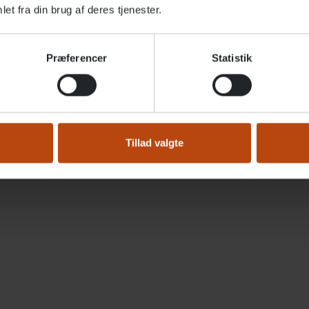
et fra din brug af deres tjenester.
r du alle Altidens børne- o
Præferencer
Statistik
Tillad valgte