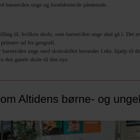
ed barnet/den unge og forældrene/de pårørende.
tilling til, hvilken skole, som barnet/den unge skal gå i. Det
 primært ud fra geografi.
arnet/den unge med skoleskiftet herunder f.eks. hjælp til det
fra den gamle skole til den nye.
 om Altidens børne- og ung