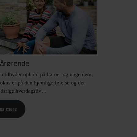
pårørende
en tilbyder ophold på børne- og ungehjem,
okus er på den hjemlige følelse og det
ldsrige hverdagsliv…
æs mere