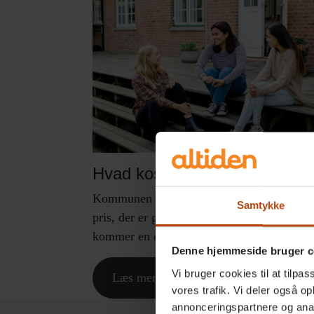
Hvad koster det?
Kommunen betaler opholdsprisen, som er e
Samtykke
pris, der er godkendt af Socialtilsynet. Hert
kommer en egenbetaling…
Denne hjemmeside bruger c
Vi bruger cookies til at tilpas
Læs mere
vores trafik. Vi deler også 
annonceringspartnere og anal