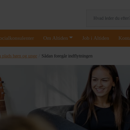
Søg
ocialkonsulenter
Om Altiden
Job i Altiden
Kont
/
 plads børn og unge
Sådan foregår indflytningen