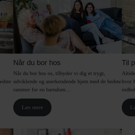
Når du bor hos
Til 
Når du bor hos os, tilbyder vi dig et trygt,
Altid
udviklende og anerkendende hjem med de bedste
edste
hvor f
rammer for en barndom…
indho
Læs mere
L