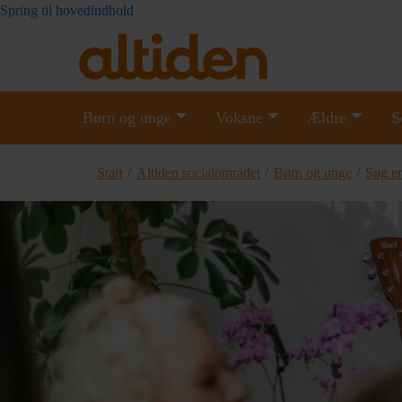
Spring til hovedindhold
Børn og unge
Voksne
Ældre
S
/
/
/
Start
Altiden socialområdet
Børn og unge
Søg en