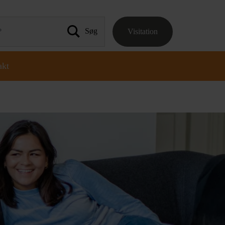
Visitation
 efter:
akt