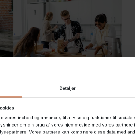
Ofte stillede spørgsmål
n fast
Her finder du svar på flere øvrige spørgsmål
Detaljer
il
omkring det at bo på et børne- og ungehjem…
ookies
Læs mere
se vores indhold og annoncer, til at vise dig funktioner til sociale
oplysninger om din brug af vores hjemmeside med vores partnere i
ysepartnere. Vores partnere kan kombinere disse data med andr