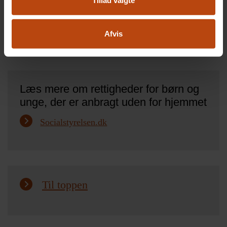
Tillad valgte
Afvis
Læs mere om rettigheder for børn og
unge, der er anbragt uden for hjemmet
Socialstyrelsen.dk
Til toppen