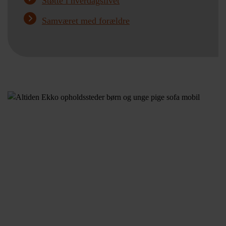
Støtte i hverdagslivet
Samværet med forældre