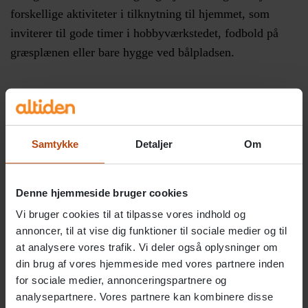
forskellige aktiviteter i tilknytning til hjemmet, som
inviterer til gode timer i hobbyværkstedet, fodbold på
græsplænen eller bare hygge ved bålpladsen.
Samværet med forældre
Samværet med forældrene bliver fastlagt af kommunen,
Samtykke
Detaljer
Om
men det sker i dialog med barnet/den unge. Vi
samarbejder med barnet/den unge og forældrene om at
Denne hjemmeside bruger cookies
skabe en god struktur i samværet. Hvis barnet f.eks. har
Vi bruger cookies til at tilpasse vores indhold og
brug for støtte ved et hjemmebesøg, tager personalet
annoncer, til at vise dig funktioner til sociale medier og til
gerne med for at skabe et trygt besøg. Hos Altiden
at analysere vores trafik. Vi deler også oplysninger om
inviterer vi forældrene med til de nye traditioner, som
din brug af vores hjemmeside med vores partnere inden
børnene får på børne- og ungehjemmet (tidl. kaldet
for sociale medier, annonceringspartnere og
opholdsstedet), såsom julearrangementer, påskefrokoster
analysepartnere. Vores partnere kan kombinere disse