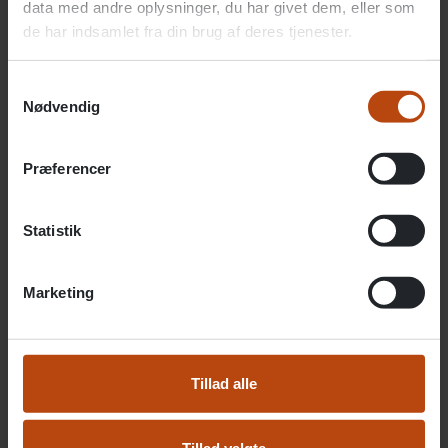
data med andre oplysninger, du har givet dem, eller som
og sommerfester.
de har indsamlet fra din brug af deres tjenester.
Samtykkevalg
Nødvendig
Læs mere om de forskellige former for
anbringelser
Præferencer
Socialstyrelsen.dk
Statistik
Marketing
Tillad alle