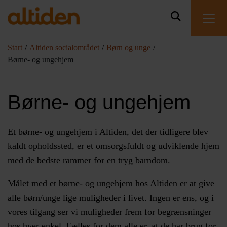
Start
/
Altiden socialområdet
/
Børn og unge
/
Børne- og ungehjem
Børne- og ungehjem
Et børne- og ungehjem i Altiden, det der tidligere blev
kaldt opholdssted, er et omsorgsfuldt og udviklende hjem
med de bedste rammer for en tryg barndom.
Målet med et børne- og ungehjem hos Altiden er at give
alle børn/unge lige muligheder i livet. Ingen er ens, og i
vores tilgang ser vi muligheder frem for begræns­ninger
hos hver enkel. Fælles for dem alle er, at de har brug for