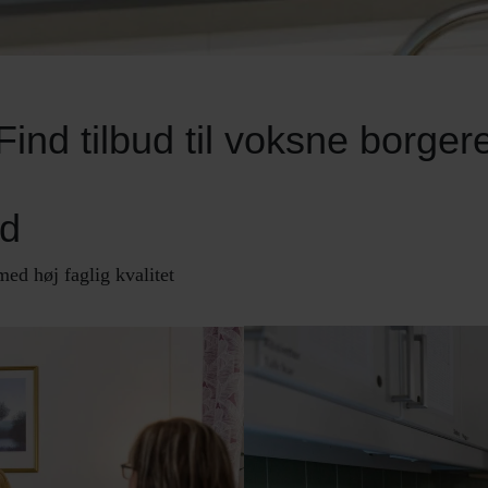
Find tilbud til voksne borger
ud
Støtte
med høj faglig kvalitet
Understøtter og m