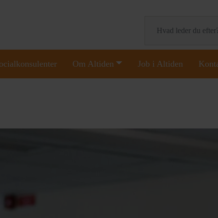
Søg
ocialkonsulenter
Om Altiden
Job i Altiden
Kont