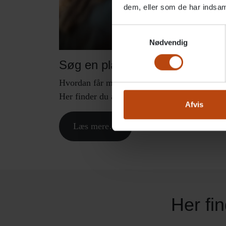
dem, eller som de har indsaml
Samtykkevalg
Nødvendig
Søg en plads
Hvordan får man en plads på et botilbud? Hv
Her finder du al information samlet.
Afvis
Læs mere…
Her fin