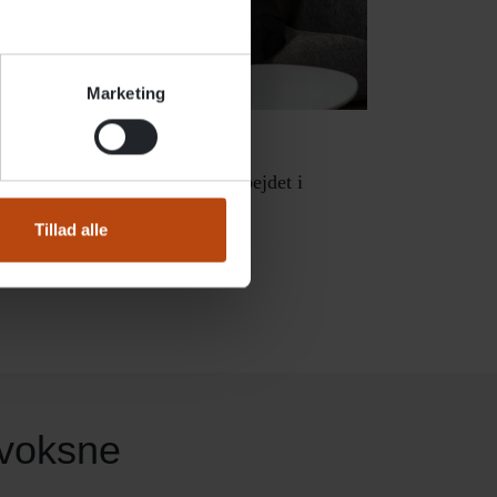
Marketing
gange er en integreret del af arbejdet i
Tillad alle
l voksne