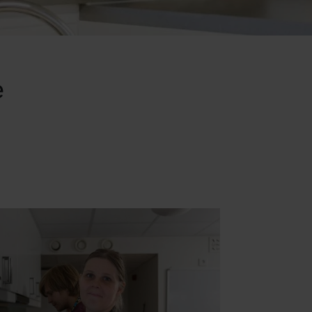
e
 i eget hjem
otiverer borgerens kompetencer