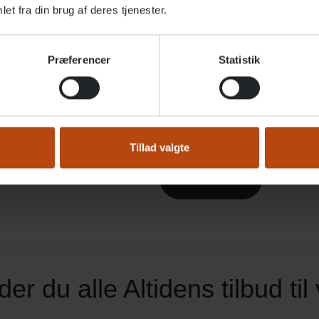
et fra din brug af deres tjenester.
Præferencer
Statistik
Sådan arbejder vi
ordan foregår indflytningen?
Kvalitet, tilsyn, metoder og til
Altiden.
Tillad valgte
Læs mere…
der du alle Altidens tilbud ti