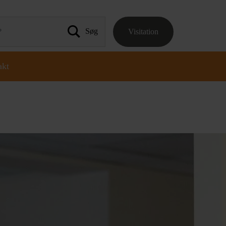
Visitation
 efter:
akt