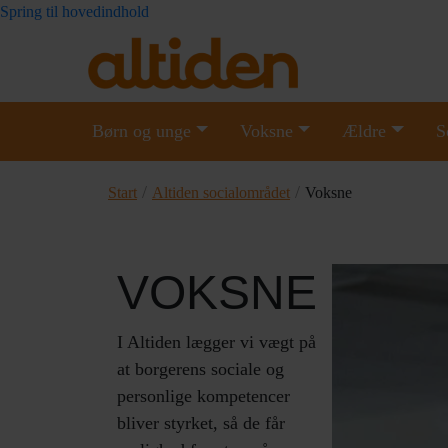
Spring til hovedindhold
Børn og unge
Voksne
Ældre
S
/
/
Start
Altiden socialområdet
Voksne
VOKSNE
I Altiden lægger vi vægt på
at borgerens sociale og
personlige kompetencer
bliver styrket, så de får