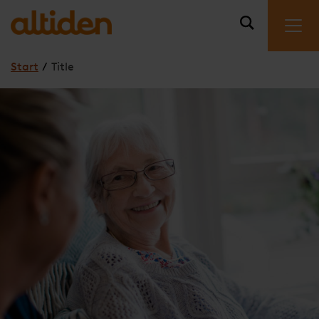
Start
/
Title