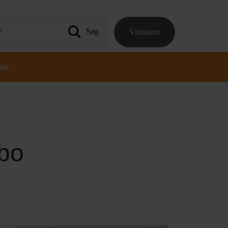
Visitation
 efter:
akt
ibo