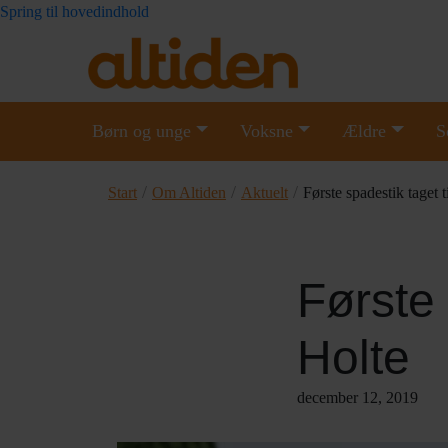
Spring til hovedindhold
Børn og unge
Voksne
Ældre
S
/
/
/
Start
Om Altiden
Aktuelt
Første spadestik taget t
Første 
Holte
december 12, 2019