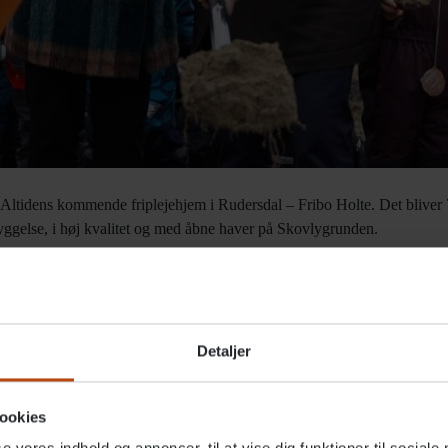
f Altidens kommende friplejehjem i Rudersdal – Fribo Holte. Det bliver 
ggelse, i høj kvalitet og med åbne haver på Skovlygrunden.
høj grad de visioner, vi har haft for Skovlygrunden. En tryg bolig for æld
r alle borgere, børn, unge og ældre. Et sted, der i hele sit udtryk og sin
nanden på tværs af generationer,” sagde borgmester i Rudersdal Komm
af kommunens udbud.
Detaljer
ookies