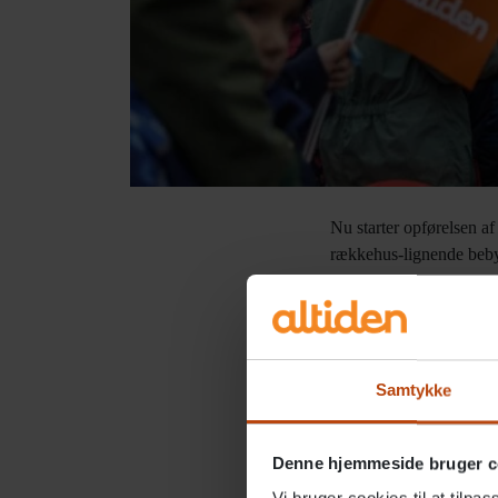
Nu starter opførelsen a
rækkehus-lignende beby
“Projektet realiserer i 
inviterende fællesskab fo
man kan få glæde af hi
annoncerede vinderen 
Samtykke
Denne hjemmeside bruger c