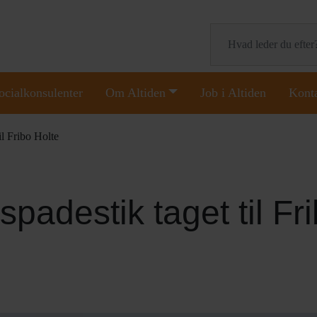
Søg
ocialkonsulenter
Om Altiden
Job i Altiden
Kont
il Fribo Holte
spadestik taget til Fr