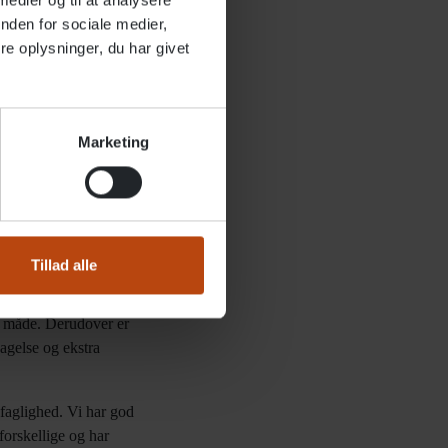
 medier og til at analysere
nden for sociale medier,
e oplysninger, du har givet
en af 2021: ”Vi glæder os
Marketing
e ældre i at leve det
dreliv. På Fribo Holte
. Vi vil gerne skabe et
il at skabe en
Tillad alle
t friplejehjem er privat
e måde. Derudover er
sagelse og ekstra
faglighed. Vi har god
forskellige og har