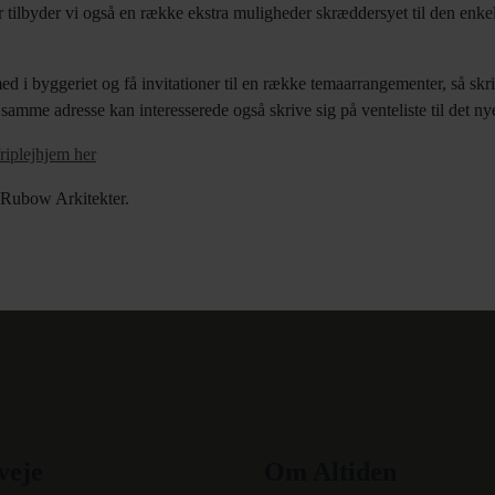
r tilbyder vi også en række ekstra muligheder skræddersyet til den enkel
med i byggeriet og få invitationer til en række temaarrangementer, så skri
amme adresse kan interesserede også skrive sig på venteliste til det ny
riplejhjem her
f Rubow Arkitekter.
veje
Om Altiden