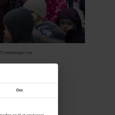
72 ældreboliger i en
re og samtidig et
 funktion understøtter, at
une,
Jens Ive,
da han
Om