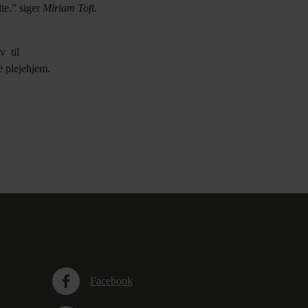
te.” siger
Miriam Toft
.
v til
e plejehjem.
Facebook