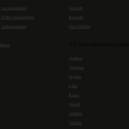
 socialområdet
Aktuelt
 Fribo friplejehjem
Kontakt
n ældreområdet
Om Altiden
Virksomhedsområd
ltiden
Ambea
Vardaga
Nytida
Lära
Klara
Stendi
Altiden
Validia