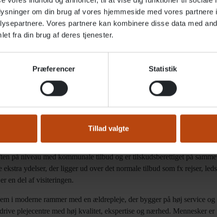
se vores indhold og annoncer, til at vise dig funktioner til sociale
oplysninger om din brug af vores hjemmeside med vores partnere i
ysepartnere. Vores partnere kan kombinere disse data med andr
et fra din brug af deres tjenester.
fremtidens ældre
istrerende direktør i Altiden, ser frem til byggeriet står færdigt i start
Præferencer
Statistik
ejde med Rudersdal Kommune om at skabe et friplejehjem, der støtter d
s ældre og de kommende generationer stiller nye krav til det moderne æl
 være i centrum med fokus på oplevelser, natur, fællesskaber og tryghed
til at være sig selv sammen med andre, og hvor man har stor valgfrihed t
e oplevelser – både store og små.”
Tillad valgte
lighed for at tilbyde individuelle løsninger og mere valgfrihed. Selvom e
iften på niveau med kommunale tilbud og er tilskudsberettiget på samm
 ekstra ydelser, der ligger ud over det normale tilbud som fx rejser, led
er en del af visiteringen.
hjem i moderne rammer med en ældrepleje, der bygger på høj service og 
drive plejecentre med høj kvalitet, ekspertise og nærhed. Mennesker er 