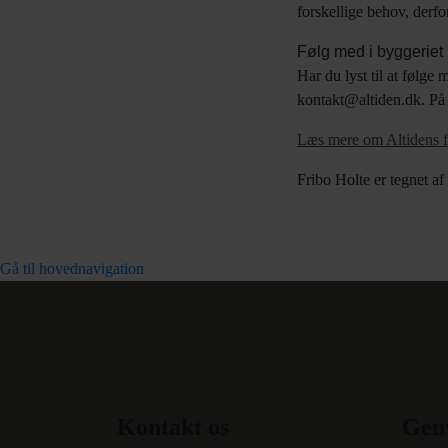
forskellige behov, derfo
Følg med i byggeriet
Har du lyst til at følge 
kontakt@altiden.dk. På s
Læs mere om Altidens f
Fribo Holte er tegnet a
Gå til hovednavigation
Kontakt os
Gen