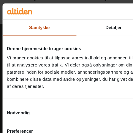
genetableres, og Ukraine igen kan vende tilbage t
et lille bidrag til at støtte Ukraine, og de mennes
Samtykke
Detaljer
Denne hjemmeside bruger cookies
Vi bruger cookies til at tilpasse vores indhold og annoncer, til
Kontakt os
til at analysere vores trafik. Vi deler også oplysninger om 
partnere inden for sociale medier, annonceringspartnere og 
Juridisk information
kombinere disse data med andre oplysninger, du har givet de
af deres tjenester.
Genveje
Samtykkevalg
Om Altiden
Nødvendig
Virksomhedsområder
Præferencer