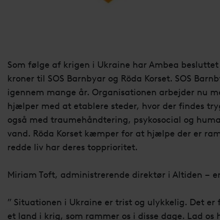
Som følge af krigen i Ukraine har Ambea besluttet 
kroner til SOS Barnbyar og Röda Korset. SOS Barnby
igennem mange år. Organisationen arbejder nu me
hjælper med at etablere steder, hvor der findes tr
også med traumehåndtering, psykosocial og human
vand. Röda Korset kæmper for at hjælpe der er ramt
redde liv har deres topprioritet.
Miriam Toft, administrerende direktør i Altiden – e
” Situationen i Ukraine er trist og ulykkelig. Det er
et land i krig, som rammer os i disse dage. Lad os 