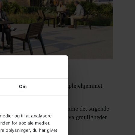
igt over Kerteminde Fjord. Friplejehjemmet
Om
skal bidrage til at imødekomme det stigende
 medier og til at analysere
de sine tilbud og sikre flere valgmuligheder
nden for sociale medier,
e oplysninger, du har givet