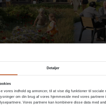
t nyt friplejehjem med plads til 96 borgere og med uds
Detaljer
.
ookies
 nyt friplejehjem i Munkebo, Kerteminde Kommune, som 
se vores indhold og annoncer, til at vise dig funktioner til sociale
t bliver endnu et skridt i Altidens strategi om at udvi
oplysninger om din brug af vores hjemmeside med vores partnere i
ysepartnere. Vores partnere kan kombinere disse data med andr