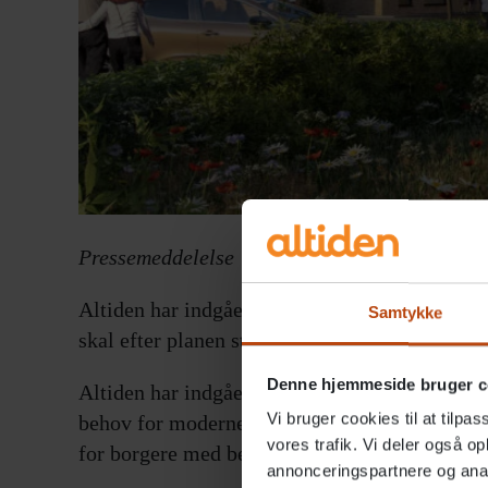
Pressemeddelelse
Altiden har indgået aftale om etablering af e
Samtykke
skal efter planen stå klar til indflytning i 2028
Denne hjemmeside bruger c
Altiden har indgået aftale om at etablere et
Vi bruger cookies til at tilpas
behov for moderne plejeboliger. Friplejehjemme
vores trafik. Vi deler også 
for borgere med behov for hjælp og støtte.
annonceringspartnere og anal