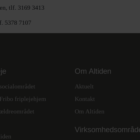
en, tlf. 3169 3413
lf. 5378 7107
je
Om Altiden
 socialområdet
Aktuelt
Fribo friplejehjem
Kontakt
 ældreområdet
Om Altiden
Virksomhedsområd
tiden