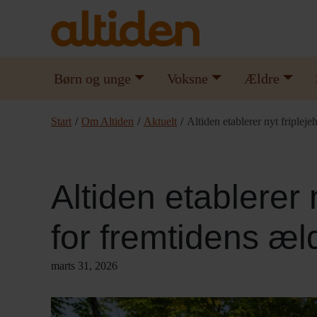
Børn og unge
Voksne
Ældre
Start
/
Om Altiden
/
Aktuelt
/
Altiden etablerer nyt friplej
Altiden etablerer 
for fremtidens æl
marts 31, 2026