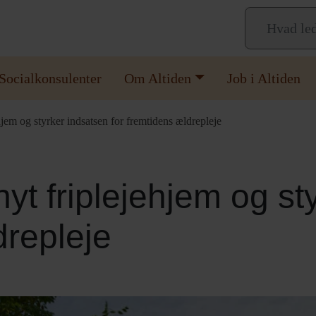
Socialkonsulenter
Om Altiden
Job i Altiden
ehjem og styrker indsatsen for fremtidens ældrepleje
nyt friplejehjem og s
drepleje