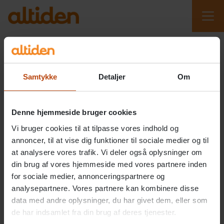
/
/
/
Start
Altiden ældreområdet
Fribo Greve
Fribo Greve brochure
Samtykke
Detaljer
Om
Fribo Greve brochure
Vil du vide mere? Her kan du læse vores brochure, hvor
Denne hjemmeside bruger cookies
du kan blive klogere på konceptet og hverdagen på Fribo
Vi bruger cookies til at tilpasse vores indhold og
Greve.
annoncer, til at vise dig funktioner til sociale medier og til
at analysere vores trafik. Vi deler også oplysninger om
Download/udskriv brochure
din brug af vores hjemmeside med vores partnere inden
for sociale medier, annonceringspartnere og
analysepartnere. Vores partnere kan kombinere disse
data med andre oplysninger, du har givet dem, eller som
de har indsamlet fra din brug af deres tjenester.