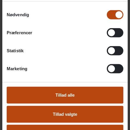
Samtykkevalg
Kontakt os
Nødvendig
Juridisk information
Præferencer
Statistik
Genveje
Marketing
Om Altiden
Tillad alle
Virksomhedsområder
Tillad valgte
Facebook
Instagram