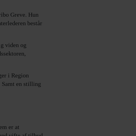
Fribo Greve. Hun
nterlederen består
ig viden og
dssektoren,
ger i Region
 Samt en stilling
em er at
ed vifte af tilbud,