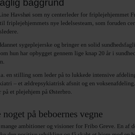
faglig baggrund
 Line Havshøi som ny centerleder for friplejehjemmet 
s til friplejehjemmets nye ledelsesteam, som foruden ce
sledere.
dannet sygeplejerske og bringer en solid sundhedsfagl
 som hun har opbygget gennem lige knap 20 år i sundhe
n.
.a. en stilling som leder på to lukkede intensive afdelin
atri – et ældrepsykiatrisk afsnit og en voksenafdeling.
 på et plejehjem på Østerbro.
le noget på beboernes vegne
 mange ambitioner og visioner for Fribo Greve. En af d
rke den positive udvikling og få skabt et hjem med en br