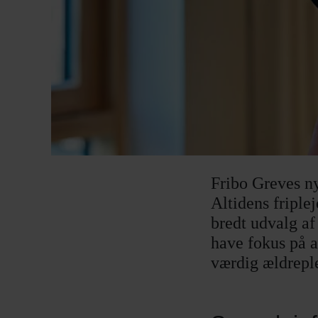
Fribo Greves ny
Altidens friple
bredt udvalg af
have fokus på a
værdig ældreple