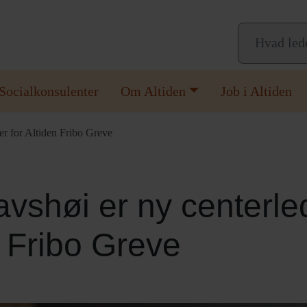
Socialkonsulenter
Om Altiden
Job i Altiden
er for Altiden Fribo Greve
vshøi er ny centerled
n Fribo Greve