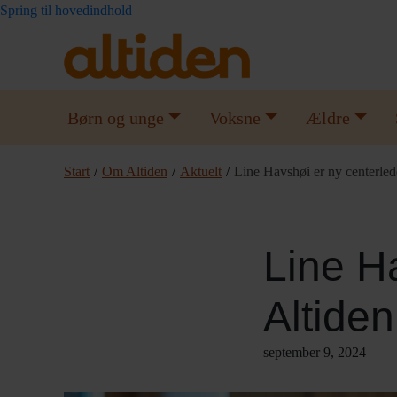
Spring til hovedindhold
Børn og unge
Voksne
Ældre
Start
/
Om Altiden
/
Aktuelt
/
Line Havshøi er ny centerled
Line Ha
Altide
september 9, 2024