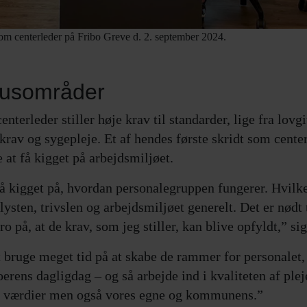
om centerleder på Fribo Greve d. 2. september 2024.
okusområder
nterleder stiller høje krav til standarder, lige fra lovg
krav og sygepleje. Et af hendes første skridt som center
t få kigget på arbejdsmiljøet.
 få kigget på, hvordan personalegruppen fungerer. Hvilk
ysten, trivslen og arbejdsmiljøet generelt. Det er nødt 
tro på, at de krav, som jeg stiller, kan blive opfyldt,” sig
 bruge meget tid på at skabe de rammer for personalet, 
erens dagligdag – og så arbejde ind i kvaliteten af plej
ns værdier men også vores egne og kommunens.”