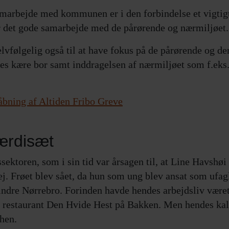
amarbejde med kommunen er i den forbindelse et vigti
det gode samarbejde med de pårørende og nærmiljøet
vfølgelig også til at have fokus på de pårørende og der
res kære bor samt inddragelsen af nærmiljøet som f.eks. 
 åbning af Altiden Fribo Greve
ærdisæt
sektoren, som i sin tid var årsagen til, at Line Havshøi
j. Frøet blev sået, da hun som ung blev ansat som ufa
ndre Nørrebro. Forinden havde hendes arbejdsliv været
restaurant Den Hvide Hest på Bakken. Men hendes kald 
hen.