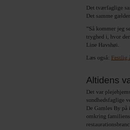
Det tværfaglige s
Det samme gælder 
”Så kommer jeg sel
tryghed i, hvor de
Line Havshøi.
Læs også:
Festlig
Altidens v
Det var plejehjems
sundhedsfaglige ve
De Gamles By på i
omkring familiens 
restaurationsbranc