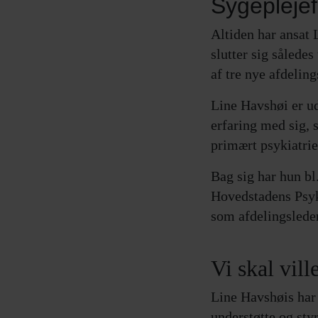
Sygepleje
Altiden har ansat
slutter sig sålede
af tre nye afdeling
Line Havshøi er ud
erfaring med sig,
primært psykiatrie
Bag sig har hun bl
Hovedstadens Psyki
som afdelingsleder
Vi skal vil
Line Havshøis har
understøtte og sty