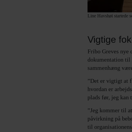
Line Havshøi startede s
Vigtige f
Fribo Greves nye ce
dokumentation til 
sammenhæng være a
”Det er vigtigt at
hvordan er arbejdsl
plads før, jeg kan 
”Jeg kommer til at
påvirkning på bebo
til organisatione