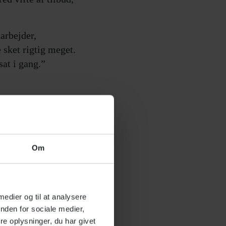
darbejder,
 sket rigtig meget.
sat i gang.”
øg af børnehaver
r beboergrupper:
 bliver for lange,”
Om
boernes vegne. Vi
 medier og til at analysere
nden for sociale medier,
e oplysninger, du har givet