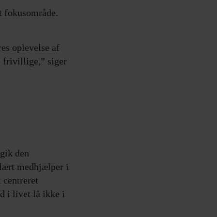
gt fokusområde.
.
es oplevelse af
frivillige,” siger
 gik den
glært medhjælper i
 centreret
i livet lå ikke i