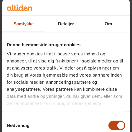
”Jeg ved ikke, om det er sådan, når man
navngiver busser, som det er, når man navngiver
store skibe. Der er det jo champagneflasker, der
Samtykke
Detaljer
Om
knuses mod skroget. Det tænker jeg ikke, jeg vil
gøre mod den her flotte nye bus. Så derfor vil jeg
Denne hjemmeside bruger cookies
nøjes med at afsløre navnet og klippe det røde
bånd, så bussen kan komme ud at køre.”
Vi bruger cookies til at tilpasse vores indhold og
annoncer, til at vise dig funktioner til sociale medier og til
”Lindebussen” blev navnet, som forinden havde
at analysere vores trafik. Vi deler også oplysninger om
din brug af vores hjemmeside med vores partnere inden
været til afstemning på plejecentret. Afsløringen
for sociale medier, annonceringspartnere og
blev mødt med klapsalver og jubel, hvorefter
analysepartnere. Vores partnere kan kombinere disse
borgmesteren klippede det røde bånd sammen
data med andre oplysninger, du har givet dem, eller som
med Altiden Lindehavens beboer Rita.
de har indsamlet fra din brug af deres tjenester.
Samtykkevalg
Nødvendig