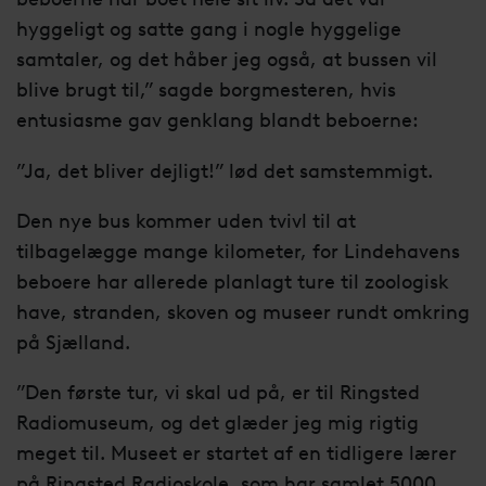
hyggeligt og satte gang i nogle hyggelige
samtaler, og det håber jeg også, at bussen vil
blive brugt til,” sagde borgmesteren, hvis
entusiasme gav genklang blandt beboerne:
”Ja, det bliver dejligt!” lød det samstemmigt.
Den nye bus kommer uden tvivl til at
tilbagelægge mange kilometer, for Lindehavens
beboere har allerede planlagt ture til zoologisk
have, stranden, skoven og museer rundt omkring
på Sjælland.
”Den første tur, vi skal ud på, er til Ringsted
Radiomuseum, og det glæder jeg mig rigtig
meget til. Museet er startet af en tidligere lærer
på Ringsted Radioskole, som har samlet 5000