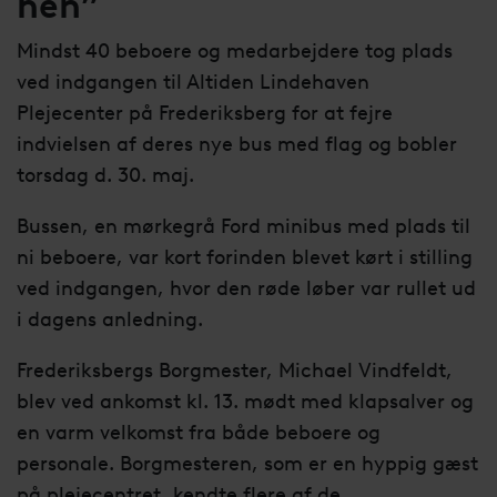
hen”
Mindst 40 beboere og medarbejdere tog plads
ved indgangen til Altiden Lindehaven
Plejecenter på Frederiksberg for at fejre
indvielsen af deres nye bus med flag og bobler
torsdag d. 30. maj.
Bussen, en mørkegrå Ford minibus med plads til
ni beboere, var kort forinden blevet kørt i stilling
ved indgangen, hvor den røde løber var rullet ud
i dagens anledning.
Frederiksbergs Borgmester, Michael Vindfeldt,
blev ved ankomst kl. 13. mødt med klapsalver og
en varm velkomst fra både beboere og
personale. Borgmesteren, som er en hyppig gæst
på plejecentret, kendte flere af de