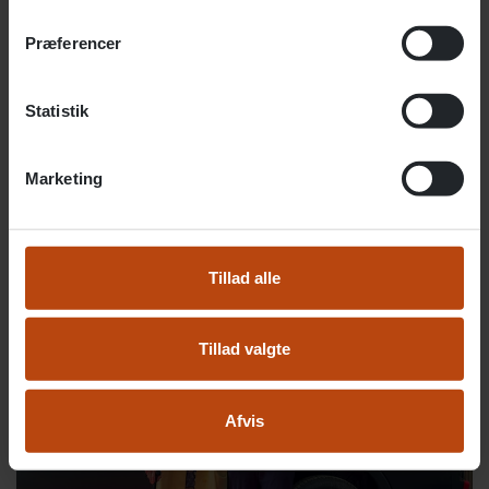
Præferencer
Statistik
Marketing
“Og bussen skal hedde Lindebussen,” lød fra
borgmesteren efterfulgt at klapsalver og jubel.
Tillad alle
Tillad valgte
Afvis