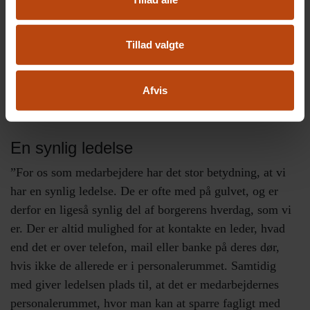
Botilbuddet Knivholtvej ligger i udkanten af
Frederikshavn. Botilbuddet henvender sig til socialt
udsatte borgere med kognitiv funktionsnedsættelse,
Tillad valgte
udviklingshæmning og psykisk lidelse, herunder dom for
personfarlig kriminalitet og eventuelt misbrug. Foto:
Afvis
Altiden
En synlig ledelse
”For os som medarbejdere har det stor betydning, at vi
har en synlig ledelse. De er ofte med på gulvet, og er
derfor en ligeså synlig del af borgerens hverdag, som vi
er. Der er altid mulighed for at kontakte en leder, hvad
end det er over telefon, mail eller banke på deres dør,
hvis ikke de allerede er i personalerummet. Samtidig
med giver ledelsen plads til, at det er medarbejdernes
personalerummet, hvor man kan at sparre fagligt med