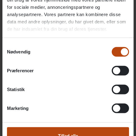
og har gensidig respekt for hinanden,” fortæller
for sociale medier, annonceringspartnere og
analysepartnere. Vores partnere kan kombinere disse
Thorbjørn Wonder Eriksen.
data med andre oplysninger, du har givet dem, eller som
de har indsamlet fra din brug af deres tjenester.
Samtykkevalg
Nødvendig
Præferencer
Statistik
Marketing
Fakta om botilbuddet Knivholtvej
Tillad alle