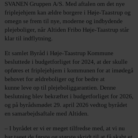
SVANEN Gruppen A/S. Med aftalen om det nye
friplejehjem kan ældre borgere i Høje-Taastrup og
omegn se frem til nye, moderne og indbydende
plejeboliger, når Altiden Fribo Høje‑Taastrup står
klar til indflytning.
Et samlet Byråd i Høje-Taastrup Kommune
besluttede i budgetforliget for 2024, at der skulle
opføres et friplejehjem i kommunen for at imødegå
behovet for ældreboliger og for bedre at
kunne leve op til plejeboliggarantien. Denne
beslutning blev bekræftet i budgetforliget for 2026,
og på byrådsmødet 29. april 2026 vedtog byrådet
en samarbejdsaftale med Altiden.
– I byrådet er vi er meget tilfredse med, at vi nu
har taget de første og største skridt til at få skabt et