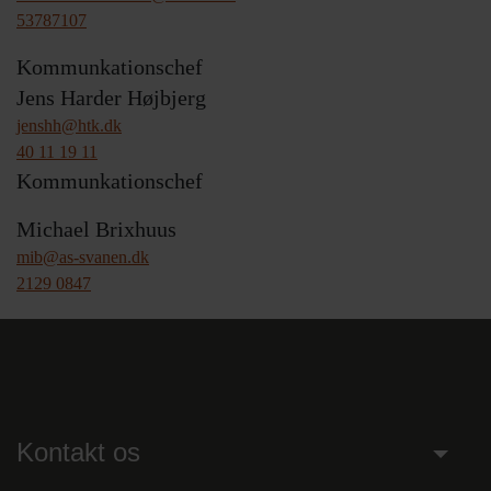
53787107
Kommunkationschef
Jens Harder Højbjerg
jenshh@htk.dk
40 11 19 11
Kommunkationschef
Michael Brixhuus
mib@as-svanen.dk
2129 0847
Kontakt os