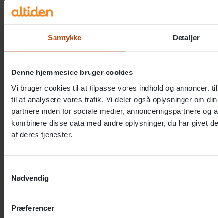
Samtykke
Detaljer
Denne hjemmeside bruger cookies
Vi bruger cookies til at tilpasse vores indhold og annoncer, til
Et af begreberne i redskaberne fra værdighedsrejseh
til at analysere vores trafik. Vi deler også oplysninger om 
partnere inden for sociale medier, annonceringspartnere og 
anledning af dagen havde køkkenet på Bakkebo lavet
kombinere disse data med andre oplysninger, du har givet de
af deres tjenester.
Videnscenter for værdig ældrepleje
Samtykkevalg
Videnscenter for værdig ældrepleje arbejder for at
Nødvendig
pårørende en værdig alderdom ved at støtte kommu
medarbejdere og ledere i at skabe mere værdighed
Præferencer
andet ved at tilbyde forskellige typer af rejsehold