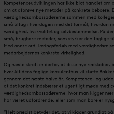
Kompetenceudviklingen har ikke blot handlet om at
om at afprøve nye metoder på konkrete beboere. D
værdighedsambassadørerne sammen med kolleger 
små tiltag i hverdagen med det formål, hvordan
værdighed, livskvalitet og selvbestemmelse. På de
små, brugbare metoder, som styrker den faglige ti
Med andre ord, læringsforløb med værdighedsrejse
medarbejdernes konkrete virkelighed.
Og næste skridt er derfor, at disse nye redskaber, b
hvor Altidens faglige konsulenthus vil støtte Ba
gennem det næste halve år. Kompetence- og uddann
at det konkret indebærer et ugentligt møde med c
værdighedsambassadørerne, hvor man kigger nær
har været udfordrende, eller som man bare er nysg
”Helt præcist betyder det, at vi kigger grundigt p