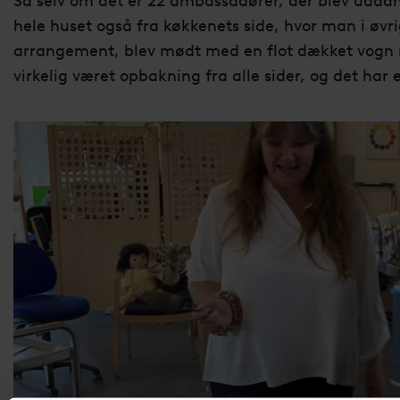
Så selv om det er 22 ambassadører, der blev uddan
hele huset også fra køkkenets side, hvor man i øvri
arrangement, blev mødt med en flot dækket vogn me
virkelig været opbakning fra alle sider, og det ha