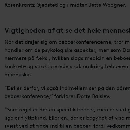
Rosenkrantz Gjedsted og i midten Jette Waagner.
Vigtigheden af at se det hele mennes
Når det drejer sig om beboerkonferencerne, tror 
handler om de psykologiske aspekter, men som Dort
nærmere på f.eks., hvilken slags medicin en beboer 
konkrete og strukturerede snak omkring beboeren u
mennesket.
”Det er derfor, vi også indimellem ser på den pårø
beboerkonference,” forklarer Dorte Balslev.
“Som regel er der en specifik beboer, men er særli
lige er flyttet ind. Eller en, der er begyndt at vise m
svært ved at finde ind til en beboer, fordi vedkom