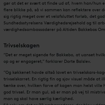
gør at det er svært at finde ud af, hvem han/hun e
flere blikke på, så vi sammen kan reflektere over de
sig rigtig meget over et velafsluttet forløb, det 
Sundhedsstyrelsens Værdighedsrejsehold og til ar
værdighedsambassadører på Altiden Bakkebos Om
Trivselskagen
”Det er meget sigende for Bakkebo, at uanset hvil
op og er engageret,” forklarer Dorte Balslev.
”Og køkkenet havde altså lavet en trivselskars-kag
trivselskarret. En rigtig fin og sjov visuel måde at
tænke over, hvilken farve af kagen man helst vill
god trivsel. Er man gul, så er man på vej til mistriv
man og skal have særlig kærlighed.