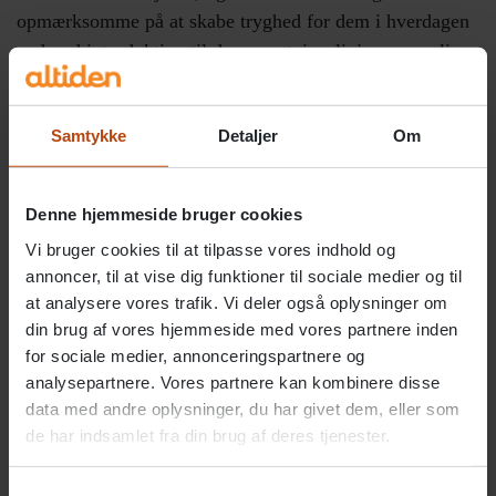
opmærksomme på at skabe tryghed for dem i hverdagen
ved god introduktion til de nye retningslinjer, en særlig
telefonisk corona-hotline og træning i brug af
værnemidlerne. Situationen har stillet store krav til dem,
Samtykke
Detaljer
Om
og det har været meget positivt og berigende at opleve
den helt særlige holdånd og engagement sammen med at
vores sygefravær i perioden været historisk lavt. Deres
Denne hjemmeside bruger cookies
indsats har været helt afgørende for, at vi er kommet
Vi bruger cookies til at tilpasse vores indhold og
igennem uden smittetilfælde indtil videre.” fortæller
annoncer, til at vise dig funktioner til sociale medier og til
Miriam Toft.
at analysere vores trafik. Vi deler også oplysninger om
din brug af vores hjemmeside med vores partnere inden
I Altidens medarbejderundersøgelsen har et af
for sociale medier, annonceringspartnere og
spørgsmålene i denne runde spurgt til, hvordan
analysepartnere. Vores partnere kan kombinere disse
medarbejderne har oplevet håndteringen af corona, og
data med andre oplysninger, du har givet dem, eller som
her har 75 procent oplevet en særdeles tilfredsstillende
de har indsamlet fra din brug af deres tjenester.
håndtering af corona.
Samtykkevalg