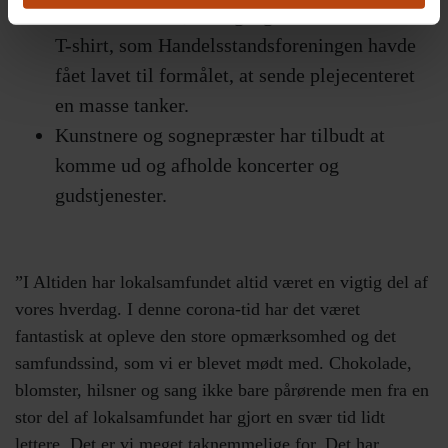
æske chokolade, hver gang de lokale købte en
T-shirt, som Handelsstandsforeningen havde
fået lavet til formålet, at sende plejecenteret
en masse tanker.
Kunstnere og sognepræster har tilbudt at
komme ud og afholde koncerter og
gudstjenester.
”I Altiden har lokalsamfundet altid været en vigtig del af
vores hverdag. I denne corona-tid har det været
fantastisk at opleve den store opmærksomhed og det
samfundssind, som vi er blevet mødt med. Chokolade,
blomster, hilsner og sang ikke bare pårørende men fra en
stor del af lokalsamfundet har gjort en svær tid lidt
lettere. Det er vi meget taknemmelige for. Det har