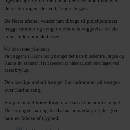
ligesom hører efter, men hvad der sker inde i hovedet,
det er der ingen, der ved,” siger Jørgen.
De fleste aftener vender han tilbage til plejehjemmets
trygge rammer og synger elefantens vuggevise for sin
kone, inden hun skal sove.
På væggene i Karins bolig hænger der flere billeder fra Jørgen og
Karins liv sammen. Helt specielt er billedet, som blev taget ved
deres bryllup.
Den kærlige melodi hænger fint indrammet på væggen
over Karins seng.
Fra personalet hører Jørgen, at hans kone smiler meget.
Det er noget, han også selv har bemærket, og det giver
ham en følelse af tryghed.