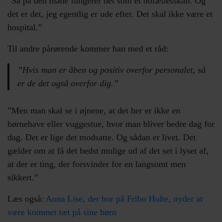
”Så på den måde fungerer det som et bofællesskab. Og
det er det, jeg egentlig er ude efter. Det skal ikke være et
hospital.”
Til andre pårørende kommer han med et råd:
”Hvis man er åben og positiv overfor personalet, så
er de det også overfor dig.”
”Men man skal se i øjnene, at det her er ikke en
børnehave eller vuggestue, hvor man bliver bedre dag for
dag. Det er lige det modsatte. Og sådan er livet. Det
gælder om at få det bedst mulige ud af det set i lyset af,
at der er ting, der forsvinder for en langsomt men
sikkert.”
Læs også
:
Anna Lise, der bor på Fribo Holte, nyder at
være kommet tæt på sine børn