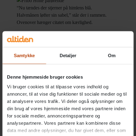
“Nu tændes der stjerner på himlens blå.
Halvmånen løfter sin sabel,” står der i rammen.
Ovenover hænger citatet om kærlighed.
Nu har han også friheden til at lave sine egne ting ind
imellem, uden at skulle bekymre sig om, hvorvidt Karin
får den pleje og omsorg, som hun har brug for.
Samtykke
Detaljer
Om
”For mig er det et trygt liv, for jeg kan være væk. Jeg
kan også tage på ferie, og det har jeg også gjort, mest i
Denne hjemmeside bruger cookies
Danmark.”
Vi bruger cookies til at tilpasse vores indhold og
Jørgen, som bærer titlen professor emeritus, underviser
annoncer, til at vise dig funktioner til sociale medier og til
at analysere vores trafik. Vi deler også oplysninger om
stadig, bl.a. i mekanik og maritim teknik på DTU.
din brug af vores hjemmeside med vores partnere inden
for sociale medier, annonceringspartnere og
Aktiveret med musik
analysepartnere. Vores partnere kan kombinere disse
data med andre oplysninger, du har givet dem, eller som