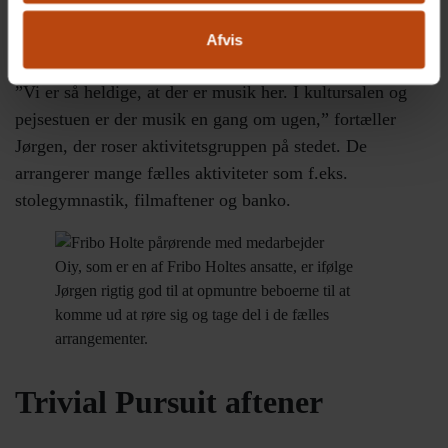
At Karin bliver aktiveret med musik, er også noget, som
Afvis
personalet er opmærksomme på.
”Vi er så heldige, at der er musik her. I kultursalen og
pejsestuen er der musik en gang om ugen,” fortæller
Jørgen, der roser aktivitetsgruppen på stedet. De
arrangerer mange fælles aktiviteter som f.eks.
stolegymnastik, filmaftener og banko.
Oiy, som er en af Fribo Holtes ansatte, er ifølge
Jørgen rigtig god til at opmuntre beboerne til at
komme ud at røre sig og tage del i de fælles
arrangementer.
Trivial Pursuit aftener