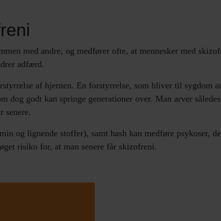
reni
men med andre, og medfører ofte, at mennesker med skizofreni
drer adfærd.
styrrelse af hjernen. En forstyrrelse, som bliver til sygdom ad
m dog godt kan springe generationer over. Man arver således
r senere.
min og lignende stoffer), samt hash kan medføre psykoser, der
get risiko for, at man senere får skizofreni.