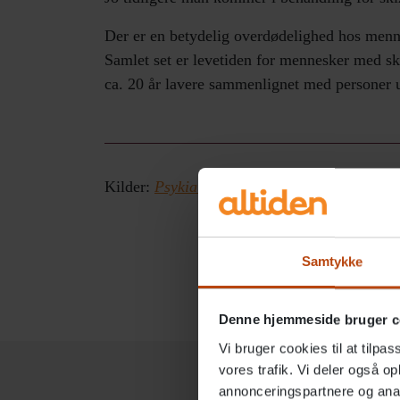
Der er en betydelig overdødelighed hos menn
Samlet set er levetiden for mennesker med ski
ca. 20 år lavere sammenlignet med personer u
Kilder:
P
sykiatrifonden
,
Psykiatri-regionh
,
1
Samtykke
Denne hjemmeside bruger c
Vi bruger cookies til at tilpas
vores trafik. Vi deler også 
annonceringspartnere og anal