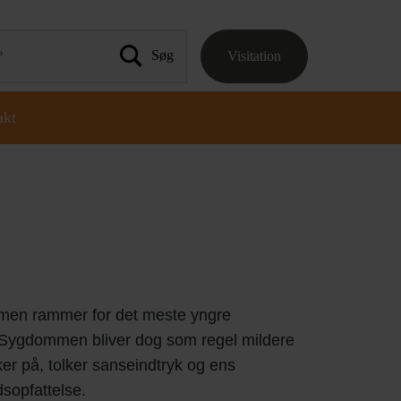
Visitation
 efter:
akt
mmen rammer for det meste yngre
. Sygdommen bliver dog som regel mildere
r på, tolker sanseindtryk og ens
dsopfattelse.