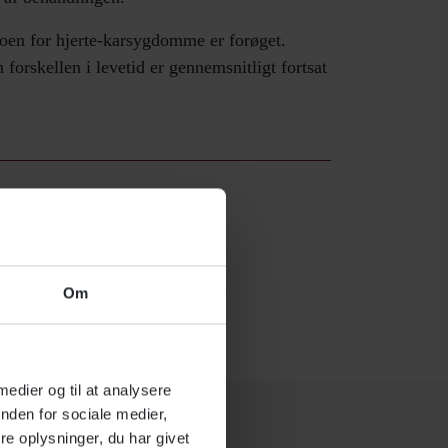
oen for hjerte-karsygdomme er forøget.
forskellen i levetid er gennemsnitligt fortsat
Om
 medier og til at analysere
nden for sociale medier,
e oplysninger, du har givet