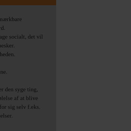
 mærkbare
rd.
ge socialt, det vil
esker.
gheden.
ne.
er den syge ting,
lelse af at blive
or sig selv f.eks.
elser.