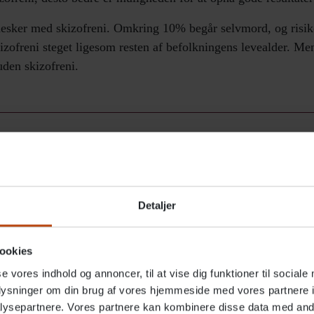
esker med skizofreni. Omkring 10% begår selvmord, og risik
zofreni steget ligesom resten af befolkningens levealder. Men 
den skizofreni.
177 Vårdguiden
,
Hjärnfonden
,
Sundhed.dk
,
Foreningen Sind
Detaljer
ookies
se vores indhold og annoncer, til at vise dig funktioner til sociale
oplysninger om din brug af vores hjemmeside med vores partnere i
ysepartnere. Vores partnere kan kombinere disse data med andr