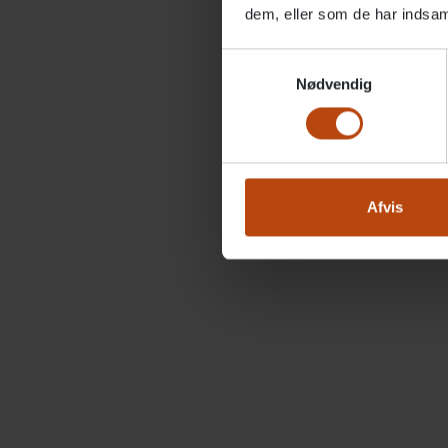
H
dem, eller som de har indsaml
Samtykkevalg
Nødvendig
Afvis