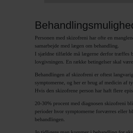
Behandlingsmulighe
Personen med skizofreni har ofte en manglend
samarbejde med lægen om behandling.
I sjældne tilfælde må lægerne derfor træffes
lovgivningen. En række betingelser skal være 
Behandlingen af skizofreni er oftest langvari
symptomerne, og her er brug af medicin af typ
Hvis den skizofrene person har haft flere ep
20-30% procent med diagnosen skizofreni bli
perioder hvor symptomerne forværres eller bliv
behandlingen.
Jo tidligere man kommer i behandling for skiz