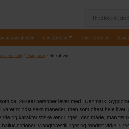
Søg
ocialkonsulenter
Om Altiden
Job i Altiden
Kont
/
/
ocialområdet
Diagnoser
Skizofreni
m, som ca. 29.000 personer lever med i Danmark. Sygdo
i varer mindst seks måneder, men som oftest hele livet
de og karakteristiske ændringer i den måde, man tænke
e hallucinationer, vrangforestillinger og ændret virkelighe