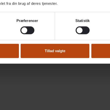
er finder du alle Altidens tilb
et fra din brug af deres tjenester.
Præferencer
Statistik
Tillad valgte