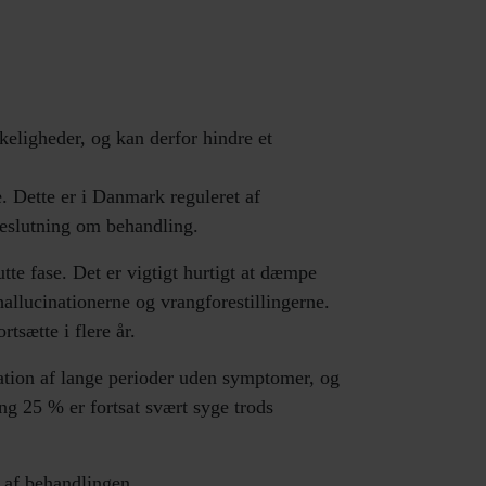
keligheder, og kan derfor hindre et
. Dette er i Danmark reguleret af
beslutning om behandling.
tte fase. Det er vigtigt hurtigt at dæmpe
allucinationerne og vrangforestillingerne.
sætte i flere år.
tion af lange perioder uden symptomer, og
ing 25 % er fortsat svært syge trods
r af behandlingen.