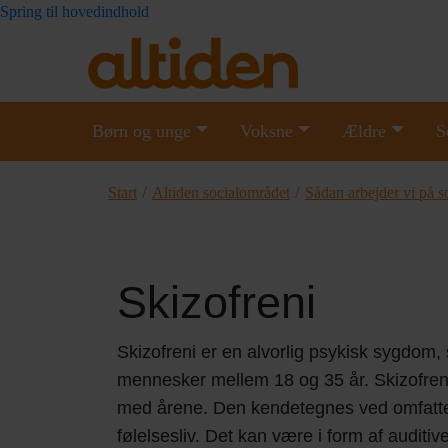
Spring til hovedindhold
Børn og unge
Voksne
Ældre
S
/
/
Start
Altiden socialområdet
Sådan arbejder vi på s
Skizofreni
Skizofreni er en alvorlig psykisk sygdo
mennesker mellem 18 og 35 år. Skizofren
med årene.
Den kendetegnes ved omfatten
følelsesliv. Det kan være i form af auditiv