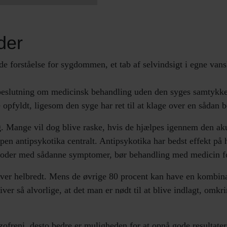
der
e forståelse for sygdommen, et tab af selvindsigt i egne vans
 beslutning om medicinsk behandling uden den syges samtykke
opfyldt, ligesom den syge har ret til at klage over en sådan 
g. Mange vil dog blive raske, hvis de hjælpes igennem den aku
en antipsykotika centralt. Antipsykotika har bedst effekt på h
isoder med sådanne symptomer, bør behandling med medicin fort
ver helbredt. Mens de øvrige 80 procent kan have en kombina
er så alvorlige, at det man er nødt til at blive indlagt, omkr
ofreni, desto bedre er muligheden for at opnå gode resultate