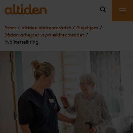
Start
/
Altiden ældreområdet
/
Plejehjem
/
Sådan arbejder vi på ældreområdet
/
Kvalitetssikring