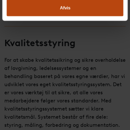
Afvis
Kvalitetsstyring
For at skabe kvalitetssikring og sikre overholdelse
af lovgivning, ledelsessystemer og en
behandling baseret på vores egne værdier, har vi
udviklet vores eget kvalitetsstyringssystem. Det
er vores værktøj til at sikre, at alle vores
medarbejdere følger vores standarder. Med
kvalitetsstyringssystemet sætter vi klare
kvalitetsmål. Systemet består af fire dele:
styring, måling, forbedring og dokumentation.