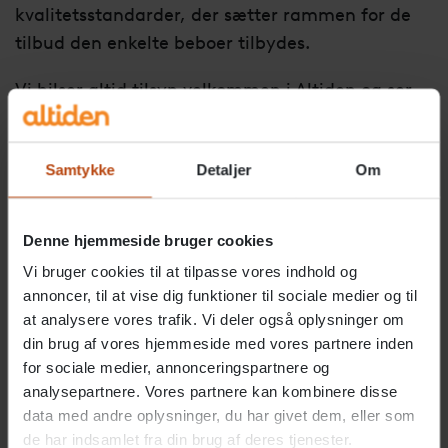
kvalitetsstandarder, der sætter rammen for de
tilbud den enkelte beboer tilbydes.
Vi hilser altid tilsyn velkommen i Altiden og ser
det som en oplagt mulighed for at få hjælp til at
identificere forbedringsmuligheder.
Samtykke
Detaljer
Om
En lang række tilsyn er fælles for
Denne hjemmeside bruger cookies
begge områder:
Vi bruger cookies til at tilpasse vores indhold og
annoncer, til at vise dig funktioner til sociale medier og til
Regelmæssige tilsyn fra
at analysere vores trafik. Vi deler også oplysninger om
Styrelsen for
din brug af vores hjemmeside med vores partnere inden
Patientsikkerhed
for sociale medier, annonceringspartnere og
analysepartnere. Vores partnere kan kombinere disse
Pleje og omsorg tilbydes
data med andre oplysninger, du har givet dem, eller som
indenfor rammerne af
de har indsamlet fra din brug af deres tjenester.